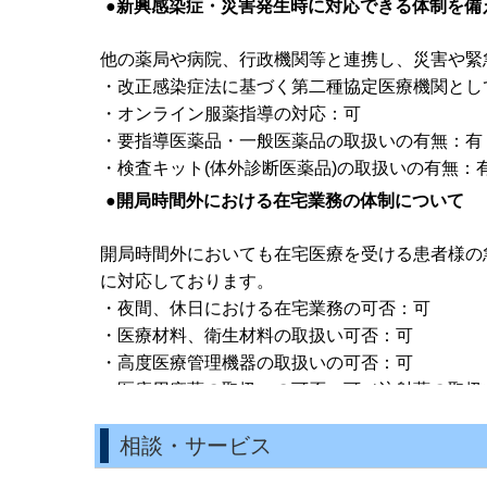
●
新興感染症・災害発生時に対応できる体制を備
他の薬局や病院、行政機関等と連携し、災害や緊
・改正感染症法に基づく第二種協定医療機関とし
・オンライン服薬指導の対応：可
・要指導医薬品・一般医薬品の取扱いの有無：有
・検査キット(体外診断医薬品)の取扱いの有無：
●
開局時間外における在宅業務の体制について
開局時間外においても在宅医療を受ける患者様の
に対応しております。
・夜間、休日における在宅業務の可否：可
・医療材料、衛生材料の取扱い可否：可
・高度医療管理機器の取扱いの可否：可
・医療用麻薬の取扱いの可否：可（注射薬の取扱
・無菌製剤処理の対応の可否：否
相談・サービス
・小児在宅(医療ケア時等)の対応可否：否