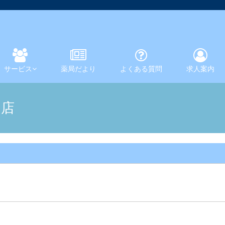
サービス
薬局だより
よくある質問
求人案内
在宅・居宅訪問
健康相談
井店